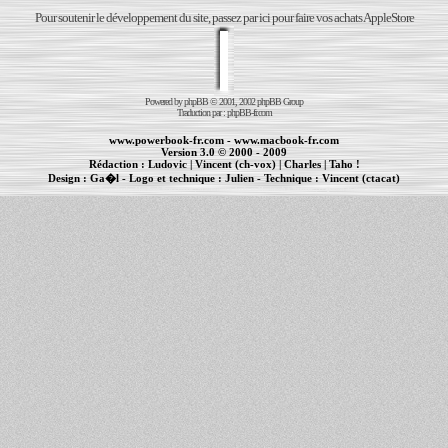
Pour soutenir le développement du site, passez par ici pour faire vos achats AppleStore
Powered by
phpBB
© 2001, 2002 phpBB Group
Traduction par :
phpBB-fr.com
www.powerbook-fr.com
-
www.macbook-fr.com
Version 3.0 © 2000 - 2009
Rédaction :
Ludovic
|
Vincent (ch-vox)
|
Charles
|
Taho !
Design :
Ga�l
- Logo et technique :
Julien
- Technique :
Vincent (ctacat)
Informations :
PowerBook
-
MacBook Pro
-
iBook
|
Maintenance Apple et Macintosh à Toulouse
|
cr�ation de sites Internet