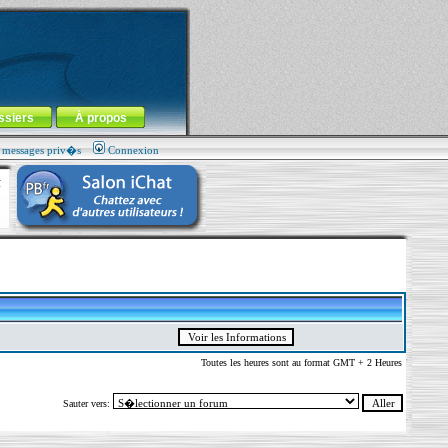
ssiers
À propos
s messages priv�s
Connexion
Toutes les heures sont au format GMT + 2 Heures
Sauter vers: