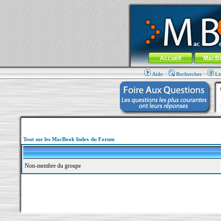
MacBook-fr.com : 100% Apple... 100% nom
Aller au contenu
-
Aller au menu 
Menu général
Accueil
MacB
Aide
Rechercher
Li
Tout sur les MacBook Index du Forum
Non-membre du groupe