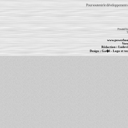
Pour soutenir le développement du
Powered b
T
www.powerboo
Vers
Rédaction :
Ludovi
Design :
Ga�l
- Logo et te
Informations :
PowerBook
-
MacBook Pro
-
i