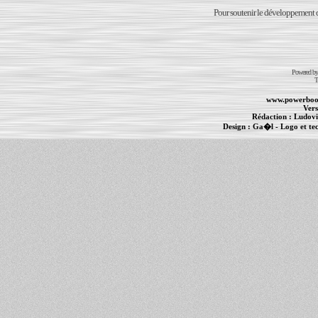
Pour soutenir le développement du
Powered b
T
www.powerboo
Vers
Rédaction :
Ludovi
Design :
Ga�l
- Logo et te
Informations :
PowerBook
-
MacBook Pro
-
i