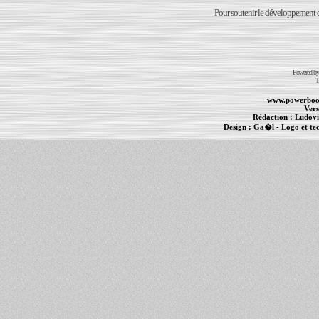
Pour soutenir le développement du
Powered b
T
www.powerboo
Vers
Rédaction :
Ludovi
Design :
Ga�l
- Logo et te
Informations :
PowerBook
-
MacBook Pro
-
i