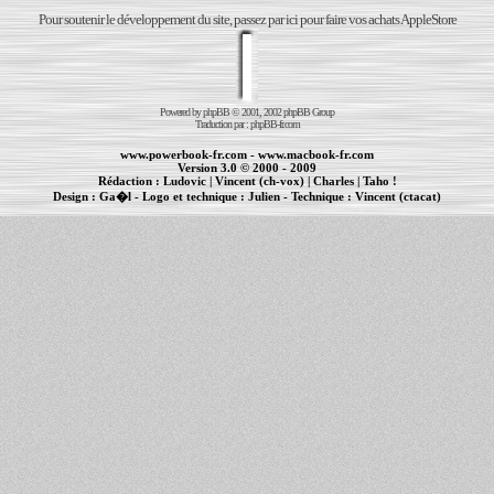
Pour soutenir le développement du site, passez par ici pour faire vos achats AppleStore
Powered by
phpBB
© 2001, 2002 phpBB Group
Traduction par :
phpBB-fr.com
www.powerbook-fr.com
-
www.macbook-fr.com
Version 3.0 © 2000 - 2009
Rédaction :
Ludovic
|
Vincent (ch-vox)
|
Charles
|
Taho !
Design :
Ga�l
- Logo et technique :
Julien
- Technique :
Vincent (ctacat)
Informations :
PowerBook
-
MacBook Pro
-
iBook
|
Maintenance Apple et Macintosh à Toulouse
|
cr�ation de sites Internet