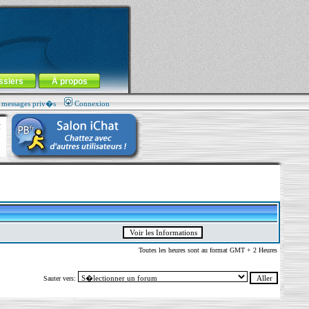
ssiers
À propos
s messages priv�s
Connexion
Toutes les heures sont au format GMT + 2 Heures
Sauter vers: