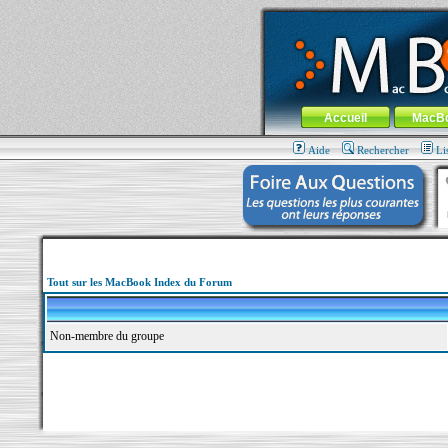
MacBook-fr.com : 100% Apple... 100% nom
Aller au contenu
-
Aller au menu 
Menu général
Accueil
MacB
Aide
Rechercher
Li
Tout sur les MacBook Index du Forum
Non-membre du groupe