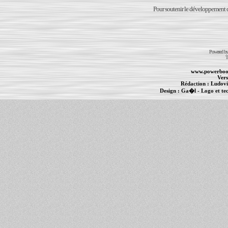
Pour soutenir le développement du
Powered b
T
www.powerboo
Vers
Rédaction :
Ludovi
Design :
Ga�l
- Logo et te
Informations :
PowerBook
-
MacBook Pro
-
i