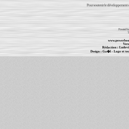
Pour soutenir le développement du
Powered b
T
www.powerboo
Vers
Rédaction :
Ludovi
Design :
Ga�l
- Logo et te
Informations :
PowerBook
-
MacBook Pro
-
i