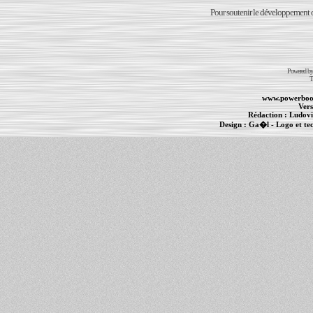
Pour soutenir le développement du
Powered b
T
www.powerboo
Vers
Rédaction :
Ludovi
Design :
Ga�l
- Logo et te
Informations :
PowerBook
-
MacBook Pro
-
i