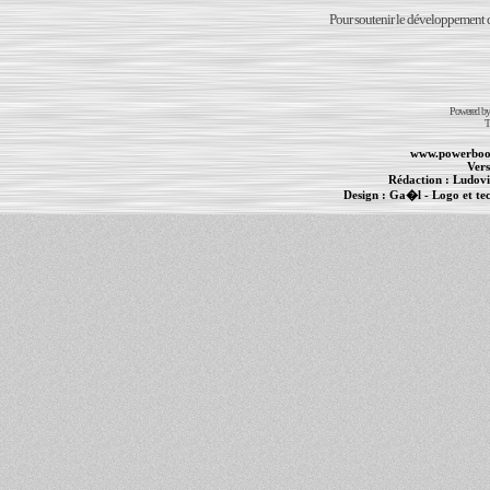
Pour soutenir le développement du
Powered b
T
www.powerboo
Vers
Rédaction :
Ludovi
Design :
Ga�l
- Logo et te
Informations :
PowerBook
-
MacBook Pro
-
i