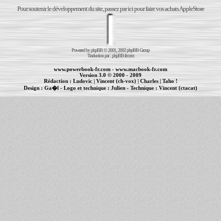
Pour soutenir le développement du site, passez par ici pour faire vos achats AppleStore
Powered by
phpBB
© 2001, 2002 phpBB Group
Traduction par :
phpBB-fr.com
www.powerbook-fr.com
-
www.macbook-fr.com
Version 3.0 © 2000 - 2009
Rédaction :
Ludovic
|
Vincent (ch-vox)
|
Charles
|
Taho !
Design :
Ga�l
- Logo et technique :
Julien
- Technique :
Vincent (ctacat)
Informations :
PowerBook
-
MacBook Pro
-
iBook
|
Maintenance Apple et Macintosh à Toulouse
|
cr�ation de sites Internet