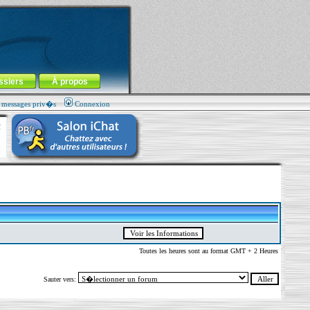
ssiers
À propos
s messages priv�s
Connexion
Toutes les heures sont au format GMT + 2 Heures
Sauter vers: