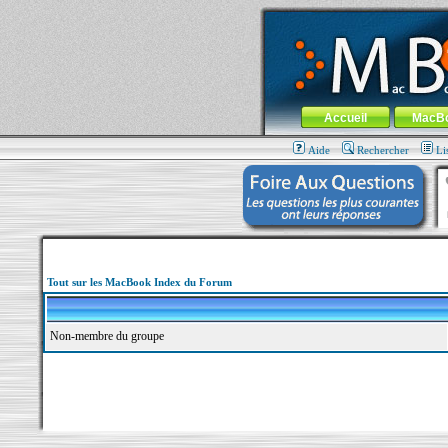
MacBook-fr.com : 100% Apple... 100% nom
Aller au contenu
-
Aller au menu 
Menu général
Accueil
MacB
Aide
Rechercher
Li
Tout sur les MacBook Index du Forum
Non-membre du groupe