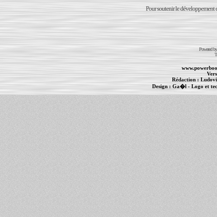
Pour soutenir le développement du
Powered b
T
www.powerboo
Vers
Rédaction :
Ludovi
Design :
Ga�l
- Logo et te
Informations :
PowerBook
-
MacBook Pro
-
i