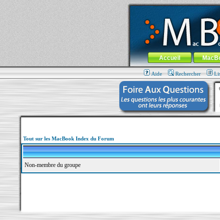
MacBook-fr.com : 100% Apple... 100% nom
Aller au contenu
-
Aller au menu 
Menu général
Accueil
MacB
Aide
Rechercher
Li
Tout sur les MacBook Index du Forum
Non-membre du groupe