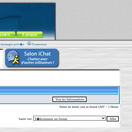
ssiers
À propos
s messages priv�s
Connexion
Toutes les heures sont au format GMT + 2 Heures
Sauter vers: