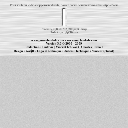
Pour soutenir le développement du site, passez par ici pour faire vos achats AppleStore
Powered by
phpBB
© 2001, 2002 phpBB Group
Traduction par :
phpBB-fr.com
www.powerbook-fr.com
-
www.macbook-fr.com
Version 3.0 © 2000 - 2009
Rédaction :
Ludovic
|
Vincent (ch-vox)
|
Charles
|
Taho !
Design :
Ga�l
- Logo et technique :
Julien
- Technique :
Vincent (ctacat)
Informations :
PowerBook
-
MacBook Pro
-
iBook
|
Maintenance Apple et Macintosh à Toulouse
|
cr�ation de sites Internet