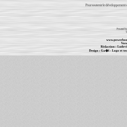
Pour soutenir le développement du
Powered b
T
www.powerboo
Vers
Rédaction :
Ludovi
Design :
Ga�l
- Logo et te
Informations :
PowerBook
-
MacBook Pro
-
i