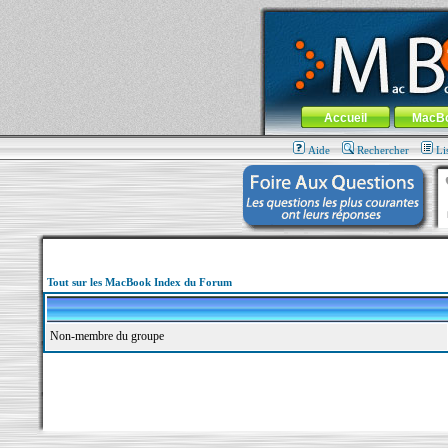
MacBook-fr.com : 100% Apple... 100% nom
Aller au contenu
-
Aller au menu 
Menu général
Accueil
MacB
Aide
Rechercher
Li
Tout sur les MacBook Index du Forum
Non-membre du groupe