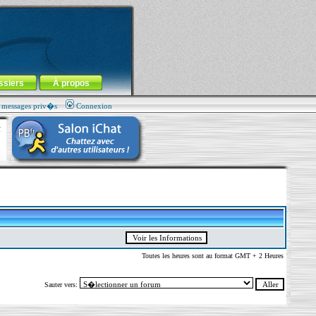
ssiers
À propos
s messages priv�s
Connexion
Toutes les heures sont au format GMT + 2 Heures
Sauter vers: