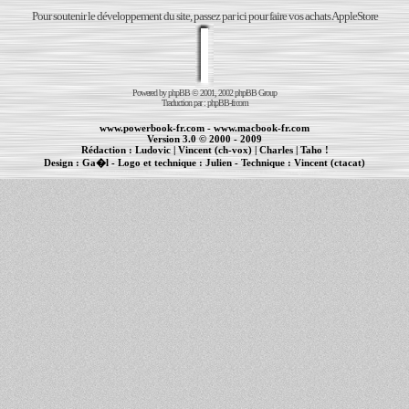
Pour soutenir le développement du site, passez par ici pour faire vos achats AppleStore
Powered by
phpBB
© 2001, 2002 phpBB Group
Traduction par :
phpBB-fr.com
www.powerbook-fr.com
-
www.macbook-fr.com
Version 3.0 © 2000 - 2009
Rédaction :
Ludovic
|
Vincent (ch-vox)
|
Charles
|
Taho !
Design :
Ga�l
- Logo et technique :
Julien
- Technique :
Vincent (ctacat)
Informations :
PowerBook
-
MacBook Pro
-
iBook
|
Maintenance Apple et Macintosh à Toulouse
|
cr�ation de sites Internet