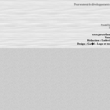
Pour soutenir le développement du
Powered b
T
www.powerboo
Vers
Rédaction :
Ludovi
Design :
Ga�l
- Logo et te
Informations :
PowerBook
-
MacBook Pro
-
i