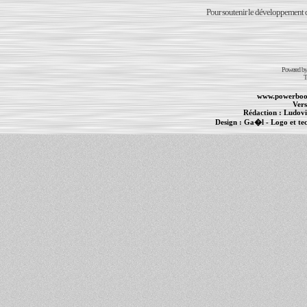
Pour soutenir le développement du
Powered b
T
www.powerboo
Vers
Rédaction :
Ludovi
Design :
Ga�l
- Logo et te
Informations :
PowerBook
-
MacBook Pro
-
i