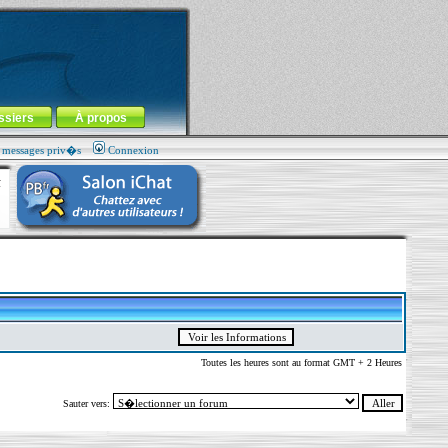
ssiers
À propos
s messages priv�s
Connexion
Toutes les heures sont au format GMT + 2 Heures
Sauter vers: