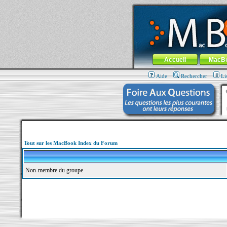
MacBook-fr.com : 100% Apple... 100% nom
Aller au contenu
-
Aller au menu 
Menu général
Accueil
MacB
Aide
Rechercher
Li
Tout sur les MacBook Index du Forum
Non-membre du groupe