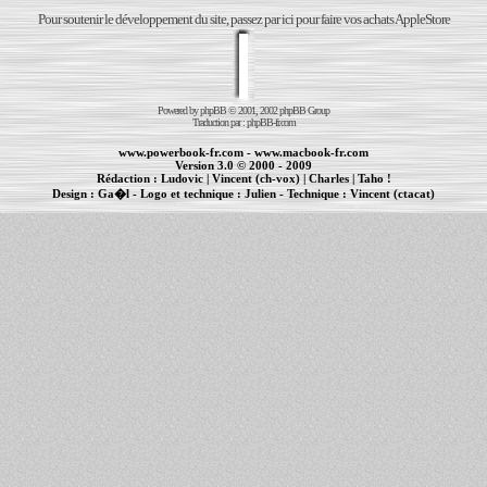
Pour soutenir le développement du site, passez par ici pour faire vos achats AppleStore
Powered by
phpBB
© 2001, 2002 phpBB Group
Traduction par :
phpBB-fr.com
www.powerbook-fr.com
-
www.macbook-fr.com
Version 3.0 © 2000 - 2009
Rédaction :
Ludovic
|
Vincent (ch-vox)
|
Charles
|
Taho !
Design :
Ga�l
- Logo et technique :
Julien
- Technique :
Vincent (ctacat)
Informations :
PowerBook
-
MacBook Pro
-
iBook
|
Maintenance Apple et Macintosh à Toulouse
|
cr�ation de sites Internet