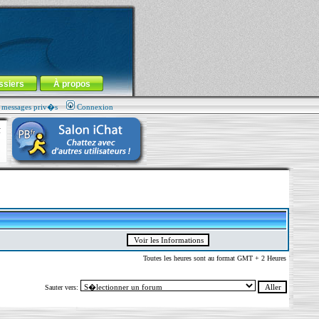
ssiers
À propos
s messages priv�s
Connexion
Toutes les heures sont au format GMT + 2 Heures
Sauter vers: