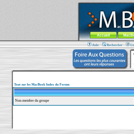
MacBook-fr.com : 100% Apple... 100% nom
Aller au contenu
-
Aller au menu 
Menu général
Accueil
MacB
Aide
Rechercher
Li
Tout sur les MacBook Index du Forum
Non-membre du groupe