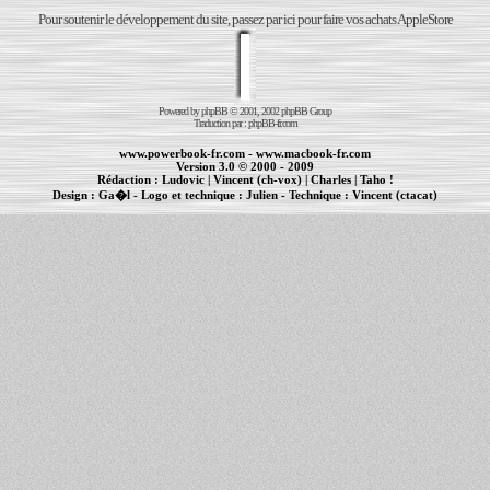
Pour soutenir le développement du site, passez par ici pour faire vos achats AppleStore
Powered by
phpBB
© 2001, 2002 phpBB Group
Traduction par :
phpBB-fr.com
www.powerbook-fr.com
-
www.macbook-fr.com
Version 3.0 © 2000 - 2009
Rédaction :
Ludovic
|
Vincent (ch-vox)
|
Charles
|
Taho !
Design :
Ga�l
- Logo et technique :
Julien
- Technique :
Vincent (ctacat)
Informations :
PowerBook
-
MacBook Pro
-
iBook
|
Maintenance Apple et Macintosh à Toulouse
|
cr�ation de sites Internet