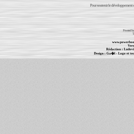
Pour soutenir le développement du
Powered b
T
www.powerboo
Vers
Rédaction :
Ludovi
Design :
Ga�l
- Logo et te
Informations :
PowerBook
-
MacBook Pro
-
i