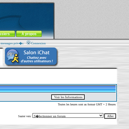
ssiers
À propos
s messages priv�s
Connexion
Toutes les heures sont au format GMT + 2 Heures
Sauter vers: