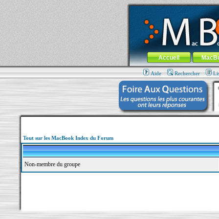
MacBook-fr.com : 100% Apple... 100% nom
Aller au contenu
-
Aller au menu 
Menu général
Accueil
MacB
Aide
Rechercher
Li
Tout sur les MacBook Index du Forum
Non-membre du groupe