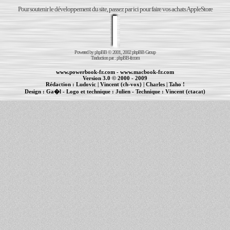
Pour soutenir le développement du site, passez par ici pour faire vos achats AppleStore
Powered by
phpBB
© 2001, 2002 phpBB Group
Traduction par :
phpBB-fr.com
www.powerbook-fr.com
-
www.macbook-fr.com
Version 3.0 © 2000 - 2009
Rédaction :
Ludovic
|
Vincent (ch-vox)
|
Charles
|
Taho !
Design :
Ga�l
- Logo et technique :
Julien
- Technique :
Vincent (ctacat)
Informations :
PowerBook
-
MacBook Pro
-
iBook
|
Maintenance Apple et Macintosh à Toulouse
|
cr�ation de sites Internet