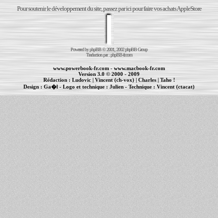
Pour soutenir le développement du site, passez par ici pour faire vos achats AppleStore
Powered by
phpBB
© 2001, 2002 phpBB Group
Traduction par :
phpBB-fr.com
www.powerbook-fr.com
-
www.macbook-fr.com
Version 3.0 © 2000 - 2009
Rédaction :
Ludovic
|
Vincent (ch-vox)
|
Charles
|
Taho !
Design :
Ga�l
- Logo et technique :
Julien
- Technique :
Vincent (ctacat)
Informations :
PowerBook
-
MacBook Pro
-
iBook
|
Maintenance Apple et Macintosh à Toulouse
|
cr�ation de sites Internet