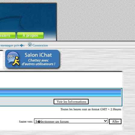
ssiers
À propos
s messages priv�s
Connexion
Toutes les heures sont au format GMT + 2 Heures
Sauter vers: