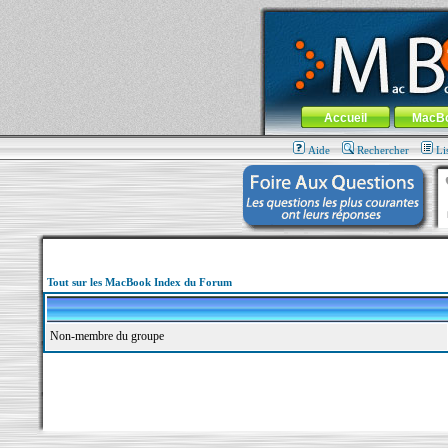
MacBook-fr.com : 100% Apple... 100% nom
Aller au contenu
-
Aller au menu 
Menu général
Accueil
MacB
Aide
Rechercher
Li
Tout sur les MacBook Index du Forum
Non-membre du groupe