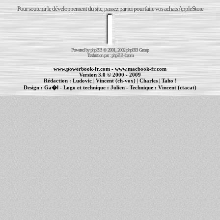
Pour soutenir le développement du site, passez par ici pour faire vos achats AppleStore
Powered by
phpBB
© 2001, 2002 phpBB Group
Traduction par :
phpBB-fr.com
www.powerbook-fr.com
-
www.macbook-fr.com
Version 3.0 © 2000 - 2009
Rédaction :
Ludovic
|
Vincent (ch-vox)
|
Charles
|
Taho !
Design :
Ga�l
- Logo et technique :
Julien
- Technique :
Vincent (ctacat)
Informations :
PowerBook
-
MacBook Pro
-
iBook
|
Maintenance Apple et Macintosh à Toulouse
|
cr�ation de sites Internet