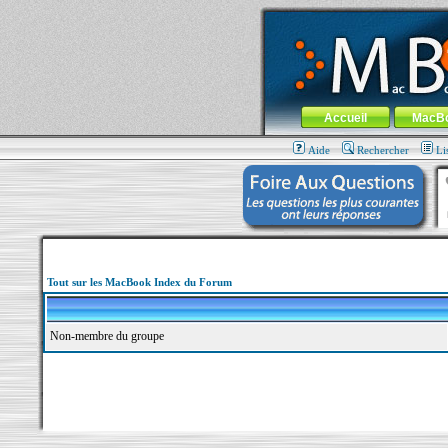
MacBook-fr.com : 100% Apple... 100% nom
Aller au contenu
-
Aller au menu 
Menu général
Accueil
MacB
Aide
Rechercher
Li
Tout sur les MacBook Index du Forum
Non-membre du groupe