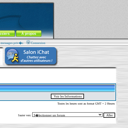
ssiers
À propos
s messages priv�s
Connexion
Toutes les heures sont au format GMT + 2 Heures
Sauter vers: