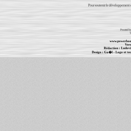
Pour soutenir le développement du
Powered b
T
www.powerboo
Vers
Rédaction :
Ludovi
Design :
Ga�l
- Logo et te
Informations :
PowerBook
-
MacBook Pro
-
i