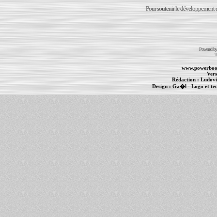
Pour soutenir le développement du
Powered b
T
www.powerboo
Vers
Rédaction :
Ludovi
Design :
Ga�l
- Logo et te
Informations :
PowerBook
-
MacBook Pro
-
i