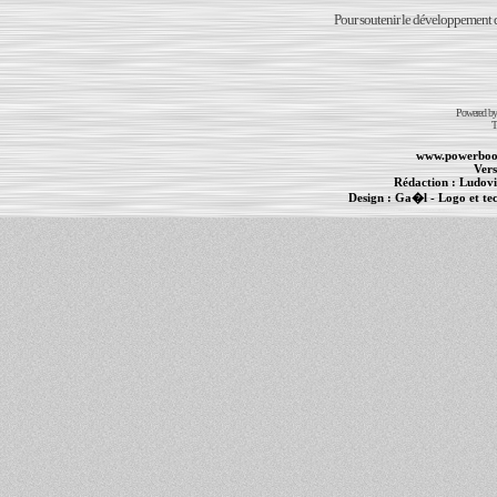
Pour soutenir le développement du
Powered b
T
www.powerboo
Vers
Rédaction :
Ludovi
Design :
Ga�l
- Logo et te
Informations :
PowerBook
-
MacBook Pro
-
i