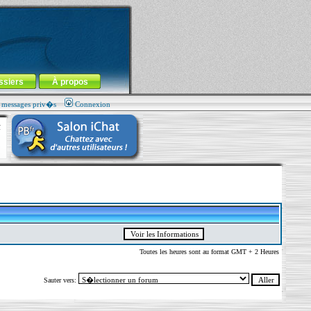
ssiers
À propos
s messages priv�s
Connexion
Toutes les heures sont au format GMT + 2 Heures
Sauter vers: