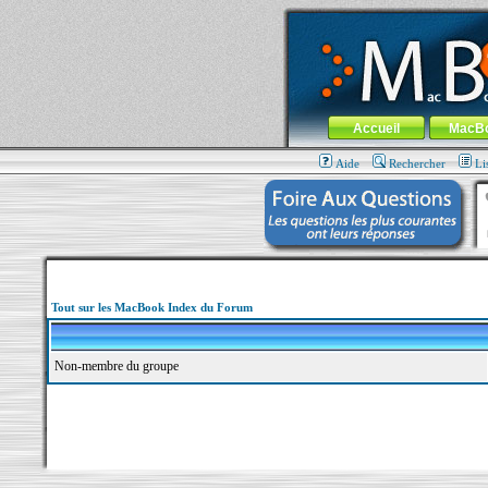
MacBook-fr.com : 100% Apple... 100% nom
Aller au contenu
-
Aller au menu 
Menu général
Accueil
MacB
Aide
Rechercher
Li
Tout sur les MacBook Index du Forum
Non-membre du groupe