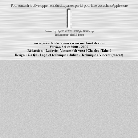
Pour soutenir le développement du site, passez par ici pour faire vos achats AppleStore
Powered by
phpBB
© 2001, 2002 phpBB Group
Traduction par :
phpBB-fr.com
www.powerbook-fr.com
-
www.macbook-fr.com
Version 3.0 © 2000 - 2009
Rédaction :
Ludovic
|
Vincent (ch-vox)
|
Charles
|
Taho !
Design :
Ga�l
- Logo et technique :
Julien
- Technique :
Vincent (ctacat)
Informations :
PowerBook
-
MacBook Pro
-
iBook
|
Maintenance Apple et Macintosh à Toulouse
|
cr�ation de sites Internet