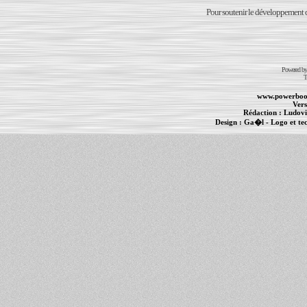
Pour soutenir le développement du
Powered b
T
www.powerboo
Vers
Rédaction :
Ludovi
Design :
Ga�l
- Logo et te
Informations :
PowerBook
-
MacBook Pro
-
i