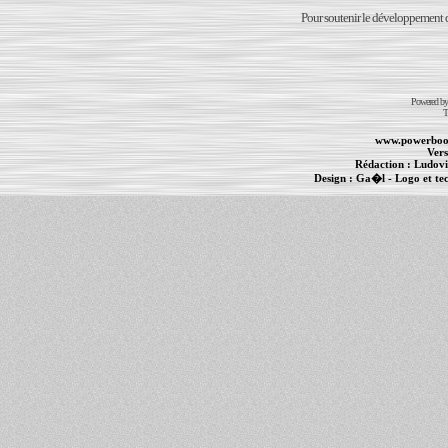
Pour soutenir le développement du
Powered b
T
www.powerboo
Vers
Rédaction :
Ludovi
Design :
Ga�l
- Logo et te
Informations :
PowerBook
-
MacBook Pro
-
i