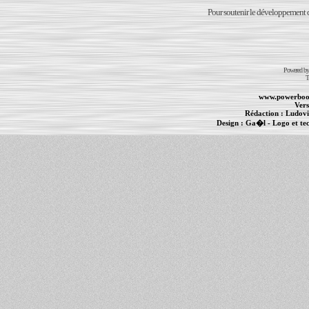
Pour soutenir le développement du
Powered b
T
www.powerboo
Vers
Rédaction :
Ludovi
Design :
Ga�l
- Logo et te
Informations :
PowerBook
-
MacBook Pro
-
i