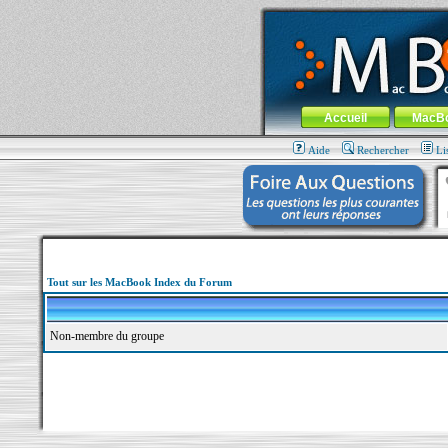
MacBook-fr.com : 100% Apple... 100% nom
Aller au contenu
-
Aller au menu 
Menu général
Accueil
MacB
Aide
Rechercher
Li
Tout sur les MacBook Index du Forum
Non-membre du groupe