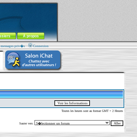
ssiers
À propos
s messages priv�s
Connexion
Toutes les heures sont au format GMT + 2 Heures
Sauter vers: