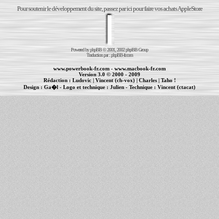
Pour soutenir le développement du site, passez par ici pour faire vos achats AppleStore
Powered by
phpBB
© 2001, 2002 phpBB Group
Traduction par :
phpBB-fr.com
www.powerbook-fr.com
-
www.macbook-fr.com
Version 3.0 © 2000 - 2009
Rédaction :
Ludovic
|
Vincent (ch-vox)
|
Charles
|
Taho !
Design :
Ga�l
- Logo et technique :
Julien
- Technique :
Vincent (ctacat)
Informations :
PowerBook
-
MacBook Pro
-
iBook
|
Maintenance Apple et Macintosh à Toulouse
|
cr�ation de sites Internet