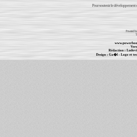
Pour soutenir le développement du
Powered b
T
www.powerboo
Vers
Rédaction :
Ludovi
Design :
Ga�l
- Logo et te
Informations :
PowerBook
-
MacBook Pro
-
i