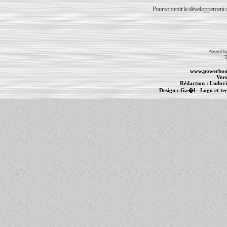
Pour soutenir le développement du
Powered b
T
www.powerboo
Vers
Rédaction :
Ludovi
Design :
Ga�l
- Logo et te
Informations :
PowerBook
-
MacBook Pro
-
i