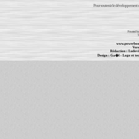
Pour soutenir le développement du
Powered b
T
www.powerboo
Vers
Rédaction :
Ludovi
Design :
Ga�l
- Logo et te
Informations :
PowerBook
-
MacBook Pro
-
i