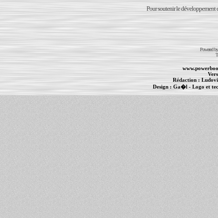
Pour soutenir le développement du
Powered b
T
www.powerboo
Vers
Rédaction :
Ludovi
Design :
Ga�l
- Logo et te
Informations :
PowerBook
-
MacBook Pro
-
i