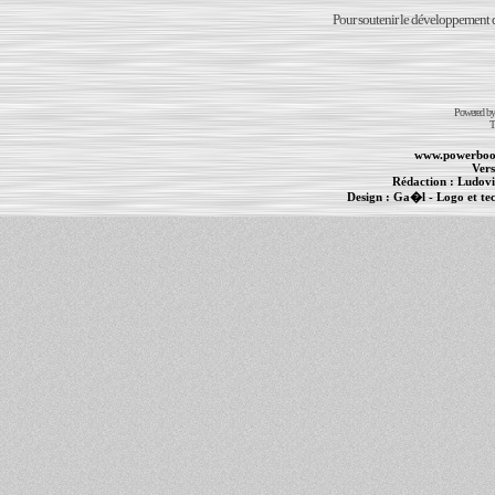
Pour soutenir le développement du
Powered b
T
www.powerboo
Vers
Rédaction :
Ludovi
Design :
Ga�l
- Logo et te
Informations :
PowerBook
-
MacBook Pro
-
i