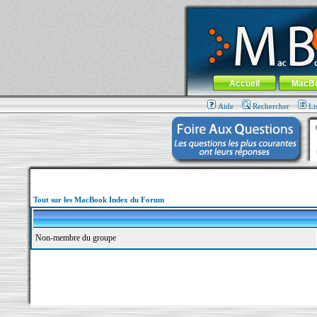
MacBook-fr.com : 100% Apple... 100% nom
Aller au contenu
-
Aller au menu 
Menu général
Accueil
MacB
Aide
Rechercher
Li
Tout sur les MacBook Index du Forum
Non-membre du groupe