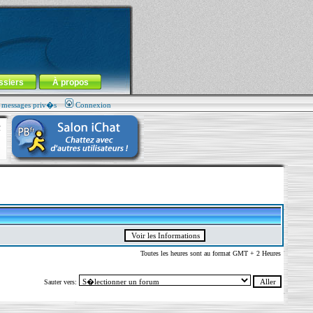
ssiers
À propos
s messages priv�s
Connexion
Toutes les heures sont au format GMT + 2 Heures
Sauter vers: