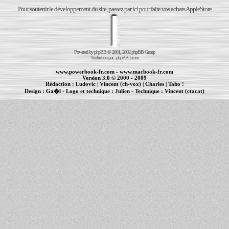
Pour soutenir le développement du site, passez par ici pour faire vos achats AppleStore
Powered by
phpBB
© 2001, 2002 phpBB Group
Traduction par :
phpBB-fr.com
www.powerbook-fr.com
-
www.macbook-fr.com
Version 3.0 © 2000 - 2009
Rédaction :
Ludovic
|
Vincent (ch-vox)
|
Charles
|
Taho !
Design :
Ga�l
- Logo et technique :
Julien
- Technique :
Vincent (ctacat)
Informations :
PowerBook
-
MacBook Pro
-
iBook
|
Maintenance Apple et Macintosh à Toulouse
|
cr�ation de sites Internet