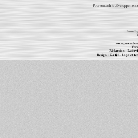
Pour soutenir le développement du
Powered b
T
www.powerboo
Vers
Rédaction :
Ludovi
Design :
Ga�l
- Logo et te
Informations :
PowerBook
-
MacBook Pro
-
i