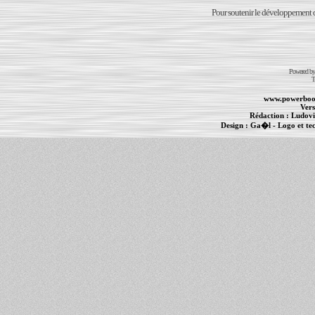
Pour soutenir le développement du
Powered b
T
www.powerboo
Vers
Rédaction :
Ludovi
Design :
Ga�l
- Logo et te
Informations :
PowerBook
-
MacBook Pro
-
i