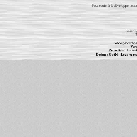
Pour soutenir le développement du
Powered b
T
www.powerboo
Vers
Rédaction :
Ludovi
Design :
Ga�l
- Logo et te
Informations :
PowerBook
-
MacBook Pro
-
i