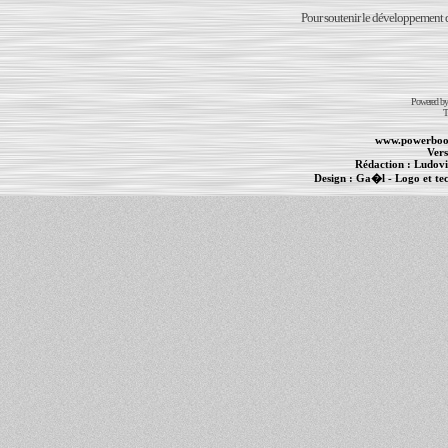
Pour soutenir le développement du
Powered b
T
www.powerboo
Vers
Rédaction :
Ludovi
Design :
Ga�l
- Logo et te
Informations :
PowerBook
-
MacBook Pro
-
i