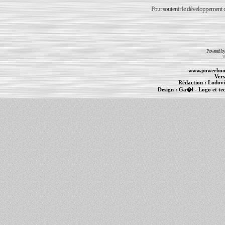
Pour soutenir le développement du
Powered b
T
www.powerboo
Vers
Rédaction :
Ludovi
Design :
Ga�l
- Logo et te
Informations :
PowerBook
-
MacBook Pro
-
i