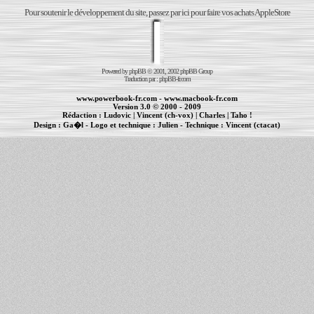
Pour soutenir le développement du site, passez par ici pour faire vos achats AppleStore
Powered by
phpBB
© 2001, 2002 phpBB Group
Traduction par :
phpBB-fr.com
www.powerbook-fr.com
-
www.macbook-fr.com
Version 3.0 © 2000 - 2009
Rédaction :
Ludovic
|
Vincent (ch-vox)
|
Charles
|
Taho !
Design :
Ga�l
- Logo et technique :
Julien
- Technique :
Vincent (ctacat)
Informations :
PowerBook
-
MacBook Pro
-
iBook
|
Maintenance Apple et Macintosh à Toulouse
|
cr�ation de sites Internet