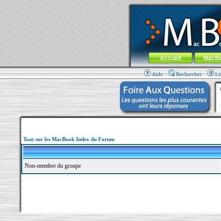
MacBook-fr.com : 100% Apple... 100% nom
Aller au contenu
-
Aller au menu 
Menu général
Accueil
MacB
Aide
Rechercher
Li
Tout sur les MacBook Index du Forum
Non-membre du groupe