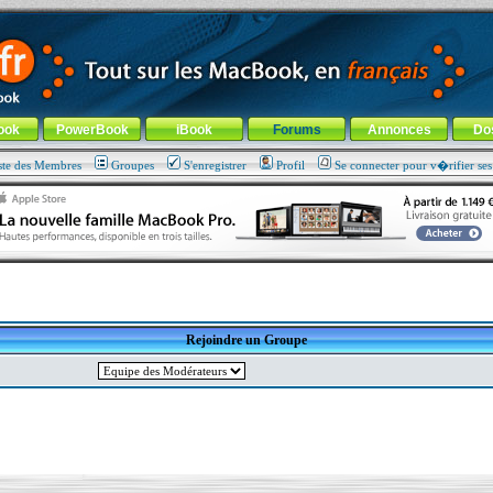
ade !
général
-
Aller au menu de la rubrique
ook
PowerBook
iBook
Forums
Annonces
Do
ste des Membres
Groupes
S'enregistrer
Profil
Se connecter pour v�rifier se
Rejoindre un Groupe