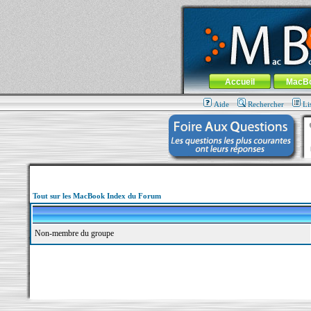
MacBook-fr.com : 100% Apple... 100% nom
Aller au contenu
-
Aller au menu 
Menu général
Accueil
MacB
Aide
Rechercher
Li
Tout sur les MacBook Index du Forum
Non-membre du groupe