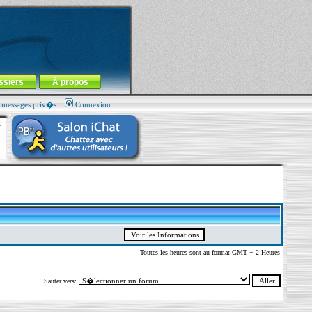
ssiers
À propos
s messages priv�s
Connexion
Toutes les heures sont au format GMT + 2 Heures
Sauter vers: