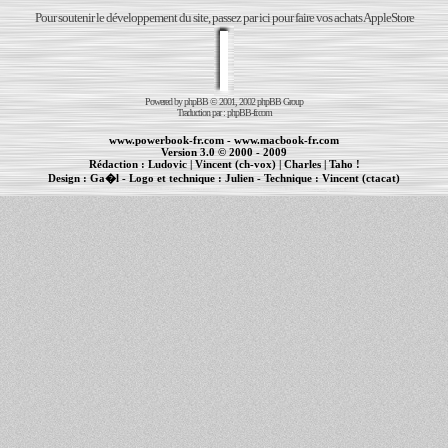
Pour soutenir le développement du site, passez par ici pour faire vos achats AppleStore
Powered by
phpBB
© 2001, 2002 phpBB Group
Traduction par :
phpBB-fr.com
www.powerbook-fr.com
-
www.macbook-fr.com
Version 3.0 © 2000 - 2009
Rédaction :
Ludovic
|
Vincent (ch-vox)
|
Charles
|
Taho !
Design :
Ga�l
- Logo et technique :
Julien
- Technique :
Vincent (ctacat)
Informations :
PowerBook
-
MacBook Pro
-
iBook
|
Maintenance Apple et Macintosh à Toulouse
|
cr�ation de sites Internet