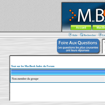
MacBook-fr.com : 100% Apple... 100% nom
Aller au contenu
-
Aller au menu 
Menu général
Accueil
MacB
Aide
Rechercher
Li
Tout sur les MacBook Index du Forum
Non-membre du groupe