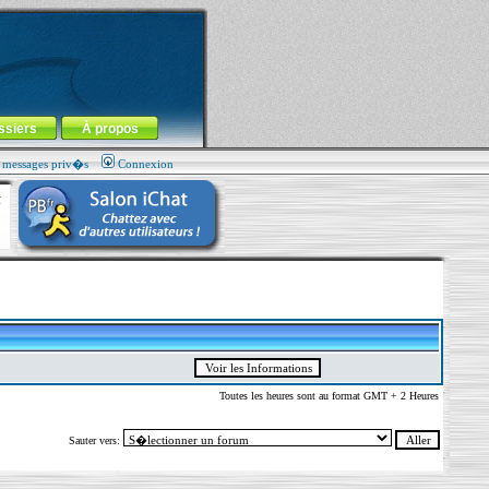
ssiers
À propos
s messages priv�s
Connexion
Toutes les heures sont au format GMT + 2 Heures
Sauter vers: