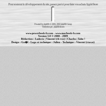
Pour soutenir le développement du site, passez par ici pour faire vos achats AppleStore
Powered by
phpBB
© 2001, 2002 phpBB Group
Traduction par :
phpBB-fr.com
www.powerbook-fr.com
-
www.macbook-fr.com
Version 3.0 © 2000 - 2009
Rédaction :
Ludovic
|
Vincent (ch-vox)
|
Charles
|
Taho !
Design :
Ga�l
- Logo et technique :
Julien
- Technique :
Vincent (ctacat)
Informations :
PowerBook
-
MacBook Pro
-
iBook
|
Maintenance Apple et Macintosh à Toulouse
|
cr�ation de sites Internet