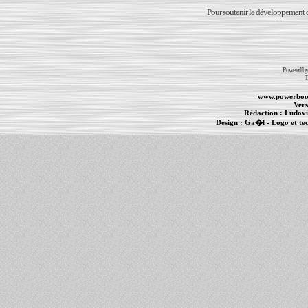
Pour soutenir le développement du
Powered b
T
www.powerboo
Vers
Rédaction :
Ludovi
Design :
Ga�l
- Logo et te
Informations :
PowerBook
-
MacBook Pro
-
i