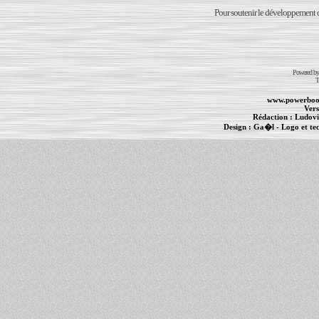
Pour soutenir le développement du
Powered b
T
www.powerboo
Vers
Rédaction :
Ludovi
Design :
Ga�l
- Logo et te
Informations :
PowerBook
-
MacBook Pro
-
i