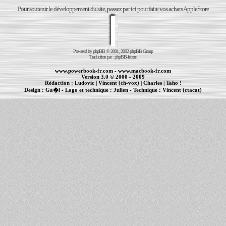
Pour soutenir le développement du site, passez par ici pour faire vos achats AppleStore
Powered by
phpBB
© 2001, 2002 phpBB Group
Traduction par :
phpBB-fr.com
www.powerbook-fr.com
-
www.macbook-fr.com
Version 3.0 © 2000 - 2009
Rédaction :
Ludovic
|
Vincent (ch-vox)
|
Charles
|
Taho !
Design :
Ga�l
- Logo et technique :
Julien
- Technique :
Vincent (ctacat)
Informations :
PowerBook
-
MacBook Pro
-
iBook
|
Maintenance Apple et Macintosh à Toulouse
|
cr�ation de sites Internet