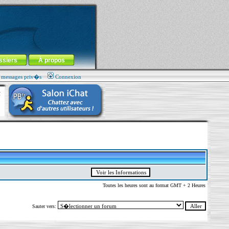
ssiers
À propos
s messages priv�s
Connexion
Toutes les heures sont au format GMT + 2 Heures
Sauter vers: