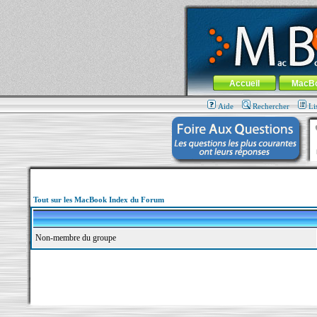
MacBook-fr.com : 100% Apple... 100% nom
Aller au contenu
-
Aller au menu 
Menu général
Accueil
MacB
Aide
Rechercher
Li
Tout sur les MacBook Index du Forum
Non-membre du groupe