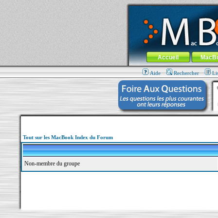
MacBook-fr.com : 100% Apple... 100% nom
Aller au contenu
-
Aller au menu 
Menu général
Accueil
MacB
Aide
Rechercher
Li
Tout sur les MacBook Index du Forum
Non-membre du groupe