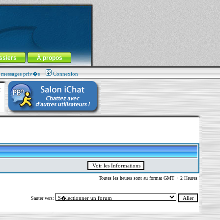
ssiers
À propos
s messages priv�s
Connexion
Toutes les heures sont au format GMT + 2 Heures
Sauter vers: