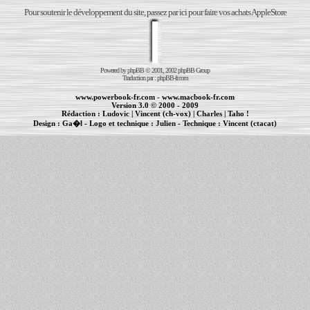
Pour soutenir le développement du site, passez par ici pour faire vos achats AppleStore
Powered by
phpBB
© 2001, 2002 phpBB Group
Traduction par :
phpBB-fr.com
www.powerbook-fr.com
-
www.macbook-fr.com
Version 3.0 © 2000 - 2009
Rédaction :
Ludovic
|
Vincent (ch-vox)
|
Charles
|
Taho !
Design :
Ga�l
- Logo et technique :
Julien
- Technique :
Vincent (ctacat)
Informations :
PowerBook
-
MacBook Pro
-
iBook
|
Maintenance Apple et Macintosh à Toulouse
|
cr�ation de sites Internet