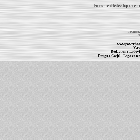
Pour soutenir le développement du
Powered b
T
www.powerboo
Vers
Rédaction :
Ludovi
Design :
Ga�l
- Logo et te
Informations :
PowerBook
-
MacBook Pro
-
i