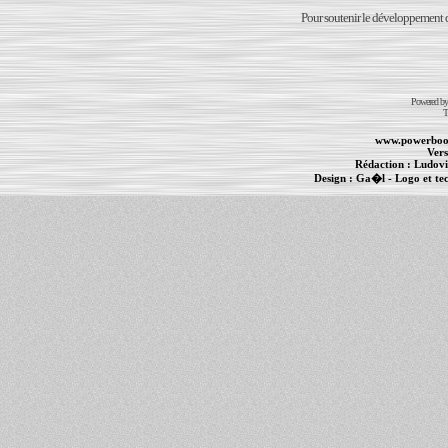
Pour soutenir le développement du
Powered b
T
www.powerboo
Vers
Rédaction :
Ludovi
Design :
Ga�l
- Logo et te
Informations :
PowerBook
-
MacBook Pro
-
i